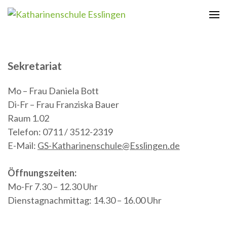
Zum
Inhalt
Katharinenschule Esslingen
springen
(Enter
drücken)
Sekretariat
Mo – Frau Daniela Bott
Di-Fr – Frau Franziska Bauer
Raum 1.02
Telefon: 0711 / 3512-2319
E-Mail:
GS-Katharinenschule@Esslingen.de
Öffnungszeiten
:
Mo-Fr 7.30 – 12.30 Uhr
Dienstagnachmittag: 14.30 – 16.00 Uhr