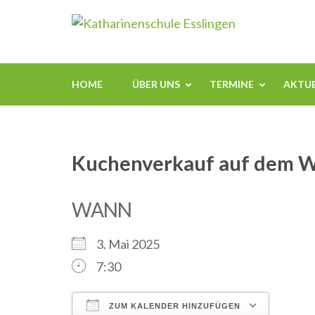
Zum
Kathari
Inhalt
springen
(Enter
drücken)
HOME
ÜBER UNS
TERMINE
AKTUE
Kuchenverkauf auf dem 
WANN
3. Mai 2025
7:30
ZUM KALENDER HINZUFÜGEN