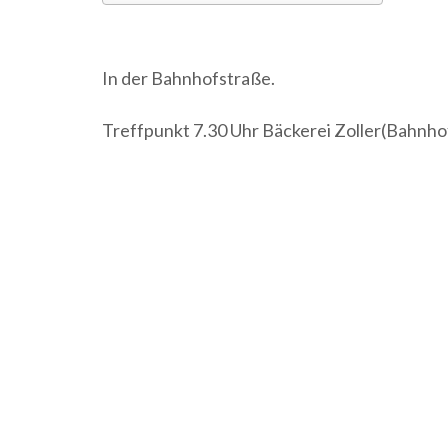
ICS herunterladen
Google Kalender
iCalendar
Office 365
Outlook Live
In der Bahnhofstraße.
Treffpunkt 7.30 Uhr Bäckerei Zoller(Bahnho
Beitragsnavigation