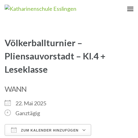
Zum
Inhalt
Katharinenschule Esslingen
springen
(Enter
drücken)
Völkerballturnier –
Pliensauvorstadt – Kl.4 +
Leseklasse
WANN
22. Mai 2025
Ganztägig
ZUM KALENDER HINZUFÜGEN