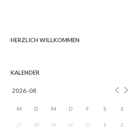
HERZLICH WILLKOMMEN
KALENDER
M
D
M
D
F
S
S
27
28
29
30
31
1
2