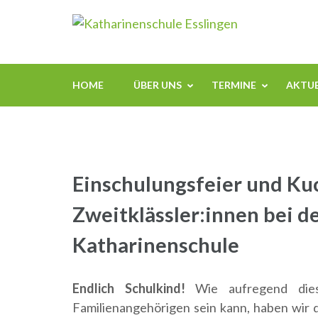
Zum
Kathari
Inhalt
springen
(Enter
drücken)
HOME
ÜBER UNS
TERMINE
AKTUE
Einschulungsfeier und Ku
Zweitklässler:innen bei d
Katharinenschule
Endlich Schulkind!
Wie aufregend diese
Familienangehörigen sein kann, haben wir 