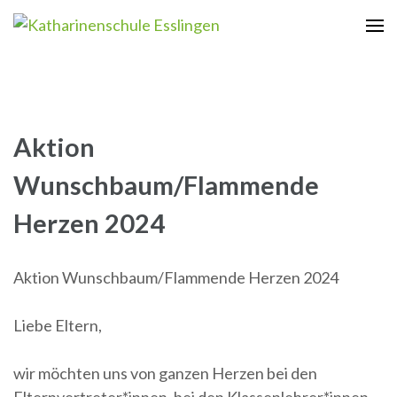
Zum
Inhalt
Katharinenschule Esslingen
springen
(Enter
drücken)
Aktion
Wunschbaum/Flammende
Herzen 2024
Aktion Wunschbaum/Flammende Herzen 2024
Liebe Eltern,
wir möchten uns von ganzen Herzen bei den