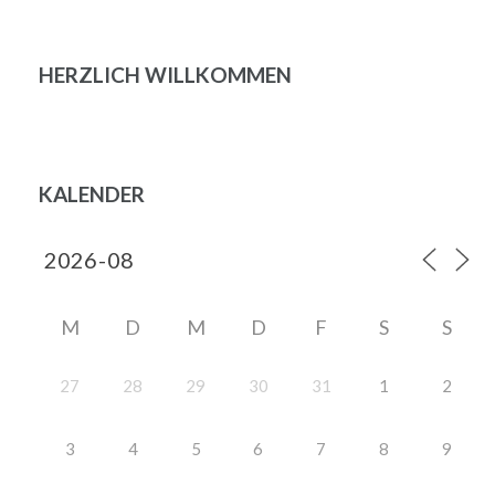
HERZLICH WILLKOMMEN
KALENDER
M
D
M
D
F
S
S
27
28
29
30
31
1
2
3
4
5
6
7
8
9