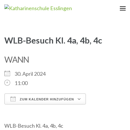
Zum
Inhalt
Katharinenschule Esslingen
springen
(Enter
drücken)
WLB-Besuch Kl. 4a, 4b, 4c
WANN
30. April 2024
11:00
ZUM KALENDER HINZUFÜGEN
ICS herunterladen
Google Kalender
iCalendar
Office 365
Outlook Live
WLB-Besuch Kl. 4a, 4b, 4c