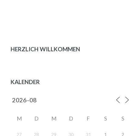
Beitragsnavigation
HERZLICH WILLKOMMEN
KALENDER
M
D
M
D
F
S
S
27
28
29
30
31
1
2