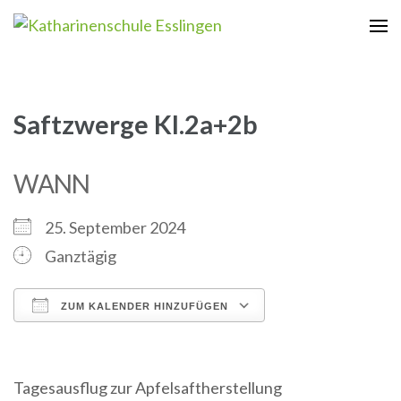
Zum
Inhalt
Katharinenschule Esslingen
springen
(Enter
drücken)
Saftzwerge Kl.2a+2b
WANN
25. September 2024
Ganztägig
ZUM KALENDER HINZUFÜGEN
ICS herunterladen
Google Kalender
iCalendar
Office 365
Outlook Live
Tagesausflug zur Apfelsaftherstellung