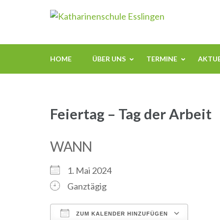
Zum
Kathari
Inhalt
springen
(Enter
drücken)
HOME
ÜBER UNS
TERMINE
AKTUE
Feiertag – Tag der Arbeit
WANN
1. Mai 2024
Ganztägig
ZUM KALENDER HINZUFÜGEN