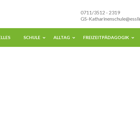
nenschule Esslingen
0711/3512 - 2319
GS-Katharinenschule@essli
LLES
SCHULE
ALLTAG
FREIZEITPÄDAGOGIK