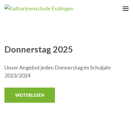
Zum
Inhalt
Katharinenschule Esslingen
springen
(Enter
drücken)
Donnerstag 2025
Unser Angebot jeden Donnerstag im Schuljahr
2023/2024
WEITERLESEN