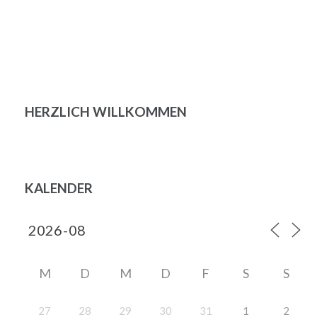
HERZLICH WILLKOMMEN
KALENDER
M
D
M
D
F
S
S
27
28
29
30
31
1
2