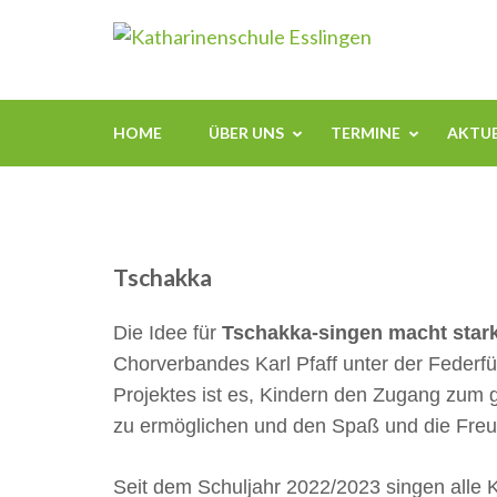
Zum
Kathari
Inhalt
springen
(Enter
drücken)
HOME
ÜBER UNS
TERMINE
AKTUE
Tschakka
Die Idee für
Tschakka-singen macht star
Chorverbandes Karl Pfaff unter der Federfü
Projektes ist es, Kindern den Zugang zum
zu ermöglichen und den Spaß und die Freu
Seit dem Schuljahr 2022/2023 singen alle 