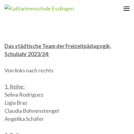
Zum
Inhalt
Katharinenschule Esslingen
springen
(Enter
drücken)
Das städtische Team der Freizeitpädagogik,
Schuljahr 2023/24:
Von links nach rechts
1. Reihe:
Selina Rodriguez
Ligia Braz
Claudia Bohnenstengel
Angelika Schäfer