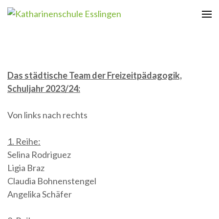
Zum
Inhalt
Katharinenschule Esslingen
springen
(Enter
drücken)
Das städtische Team der Freizeitpädagogik,
Schuljahr 2023/24:
Von links nach rechts
1. Reihe:
Selina Rodriguez
Ligia Braz
Claudia Bohnenstengel
Angelika Schäfer