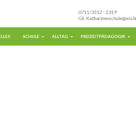
nenschule Esslingen
0711/3512 - 2319
GS-Katharinenschule@essli
LLES
SCHULE
ALLTAG
FREIZEITPÄDAGOGIK