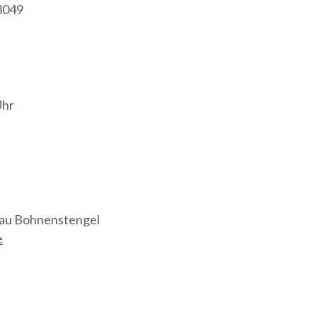
3049
Uhr
rau Bohnenstengel
e