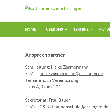
Zum
Kathari
Inhalt
springen
(Enter
drücken)
HOME
ÜBER UNS
TERMINE
AKTUE
Ansprechpartner
Schulleitung: Heike Zimmermann
E-Mail:
heike.zimmermann@esslingen.de
Termine nach Vereinbarung
Haus A, Raum 1.01
Sekretariat: Frau Bauer
E-Mail:
GS-Katharinenschule@esslingen.de