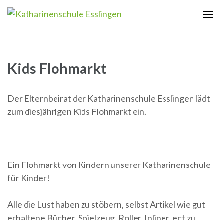
Zum
Inhalt
Katharinenschule Esslingen
springen
(Enter
drücken)
Kids Flohmarkt
Der Elternbeirat der Katharinenschule Esslingen lädt
zum diesjährigen Kids Flohmarkt ein.
Ein Flohmarkt von Kindern unserer Katharinenschule
für Kinder!
Alle die Lust haben zu stöbern, selbst Artikel wie gut
erhaltene Bücher, Spielzeug, Roller, Inliner, ect zu