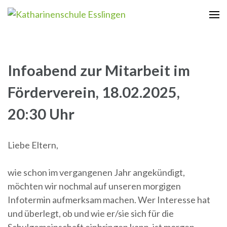
Zum
Inhalt
Katharinenschule Esslingen
springen
(Enter
drücken)
Infoabend zur Mitarbeit im
Förderverein, 18.02.2025,
20:30 Uhr
Liebe Eltern,
wie schon im vergangenen Jahr angekündigt,
möchten wir nochmal auf unseren morgigen
Infotermin aufmerksam machen. Wer Interesse hat
und überlegt, ob und wie er/sie sich für die