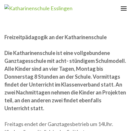
Zum
Inhalt
Katharinenschule Esslingen
springen
(Enter
drücken)
Freizeitpädagogik an der Katharinenschule
Die Katharinenschule ist eine vollgebundene
Ganztagesschule mit acht- stündigem Schulmodell.
Alle Kinder sind an vier Tagen, Montag bis
Donnerstag 8 Stunden an der Schule. Vormittags
findet der Unterricht im Klassenverband statt. An
zwei Nachmittagen nehmen die Kinder an Projekten
teil, an den anderen zwei findet ebenfalls
Unterricht statt.
Freitags endet der Ganztagesbetrieb um 14Uhr.