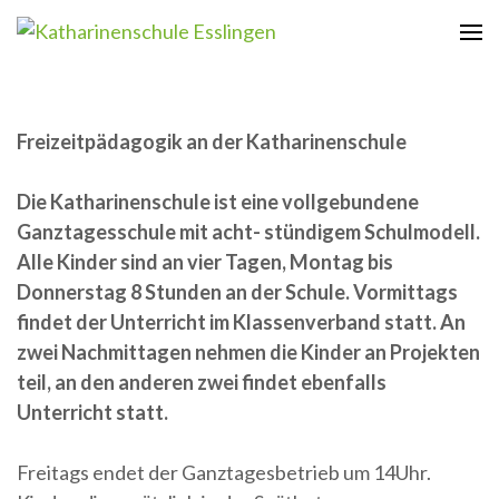
Zum
Inhalt
Katharinenschule Esslingen
springen
(Enter
drücken)
Freizeitpädagogik an der Katharinenschule
Die Katharinenschule ist eine vollgebundene
Ganztagesschule mit acht- stündigem Schulmodell.
Alle Kinder sind an vier Tagen, Montag bis
Donnerstag 8 Stunden an der Schule. Vormittags
findet der Unterricht im Klassenverband statt. An
zwei Nachmittagen nehmen die Kinder an Projekten
teil, an den anderen zwei findet ebenfalls
Unterricht statt.
Freitags endet der Ganztagesbetrieb um 14Uhr.