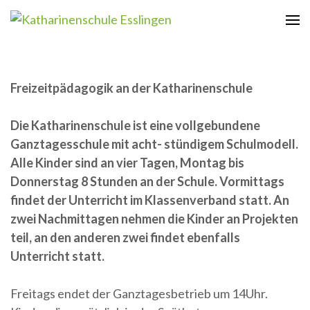
Zum
Inhalt
Katharinenschule Esslingen
springen
(Enter
drücken)
Freizeitpädagogik an der Katharinenschule
Die Katharinenschule ist eine vollgebundene
Ganztagesschule mit acht- stündigem Schulmodell.
Alle Kinder sind an vier Tagen, Montag bis
Donnerstag 8 Stunden an der Schule. Vormittags
findet der Unterricht im Klassenverband statt. An
zwei Nachmittagen nehmen die Kinder an Projekten
teil, an den anderen zwei findet ebenfalls
Unterricht statt.
Freitags endet der Ganztagesbetrieb um 14Uhr.