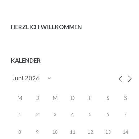
HERZLICH WILLKOMMEN
KALENDER
M
D
M
D
F
S
S
1
2
3
4
5
6
7
8
9
10
11
12
13
14