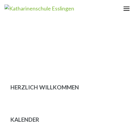
Zum
Inhalt
Katharinenschule Esslingen
springen
(Enter
drücken)
HERZLICH WILLKOMMEN
KALENDER