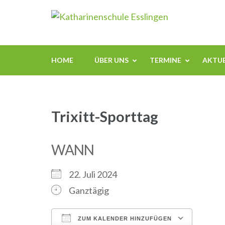
Zum
Kathari
Inhalt
springen
(Enter
drücken)
HOME
ÜBER UNS
TERMINE
AKTUE
Trixitt-Sporttag
WANN
22. Juli 2024
Ganztägig
ZUM KALENDER HINZUFÜGEN