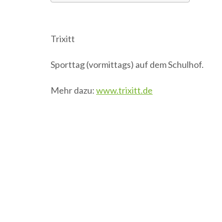
ICS herunterladen
Googl
Trixitt
Sporttag (vormittags) auf dem Schulhof.
Mehr dazu:
www.trixitt.de
Beitragsnavigation