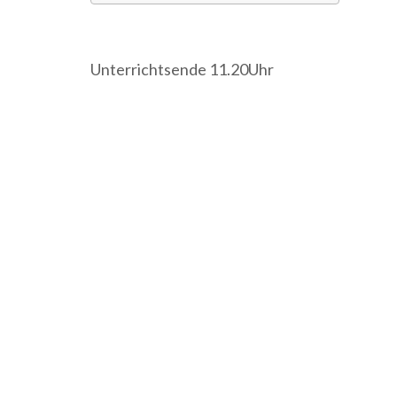
ICS herunterladen
Google Kalender
iCalendar
Office 365
Outlook Live
Unterrichtsende 11.20Uhr
Beitragsnavigation