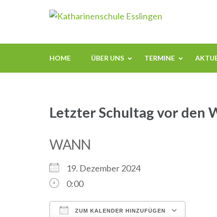
Zum
Kathari
Inhalt
springen
(Enter
drücken)
HOME
ÜBER UNS
TERMINE
AKTUE
Letzter Schultag vor den
WANN
19. Dezember 2024
0:00
ZUM KALENDER HINZUFÜGEN