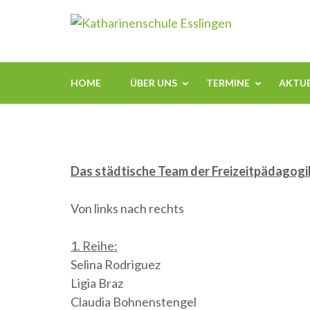
Zum
Kathari
Inhalt
springen
(Enter
drücken)
HOME
ÜBER UNS
TERMINE
AKTUE
Das städtische Team der Freizeitpädagogik
Von links nach rechts
1. Reihe:
Selina Rodriguez
Ligia Braz
Claudia Bohnenstengel