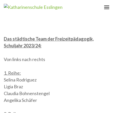
Zum
Inhalt
Katharinenschule Esslingen
springen
(Enter
drücken)
Das städtische Team der Freizeitpädagogik,
Schuljahr 2023/24:
Von links nach rechts
1. Reihe:
Selina Rodriguez
Ligia Braz
Claudia Bohnenstengel
Angelika Schäfer