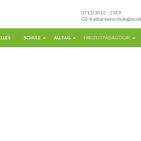
nenschule Esslingen
0711/3512 - 2319
GS-Katharinenschule@essli
LLES
SCHULE
ALLTAG
FREIZEITPÄDAGOGIK