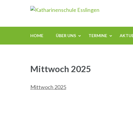
Zum
Kathari
Inhalt
springen
(Enter
drücken)
HOME
ÜBER UNS
TERMINE
AKTUE
Mittwoch 2025
Mittwoch 2025