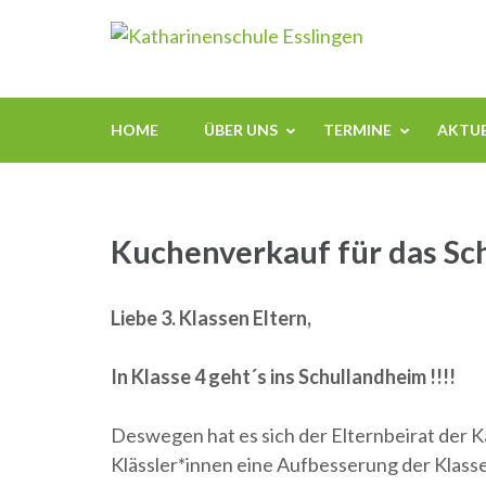
Zum
Kathari
Inhalt
springen
(Enter
drücken)
HOME
ÜBER UNS
TERMINE
AKTUE
Kuchenverkauf für das Sc
Liebe 3. Klassen Eltern,
In Klasse 4 geht´s ins Schullandheim !!!!
Deswegen hat es sich der Elternbeirat der Ka
Klässler*innen eine Aufbesserung der Klass