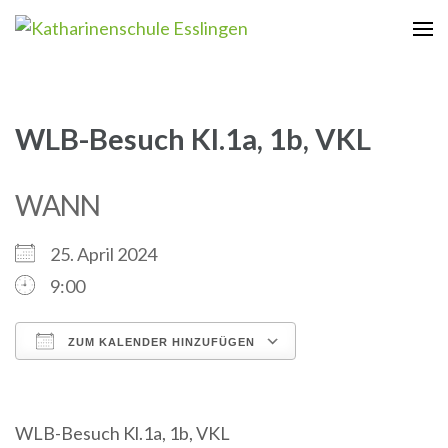
Zum
Inhalt
Katharinenschule Esslingen
springen
(Enter
drücken)
WLB-Besuch Kl.1a, 1b, VKL
WANN
25. April 2024
9:00
ZUM KALENDER HINZUFÜGEN
ICS herunterladen
Google Kalender
iCalendar
Office 365
Outlook Live
WLB-Besuch Kl.1a, 1b, VKL