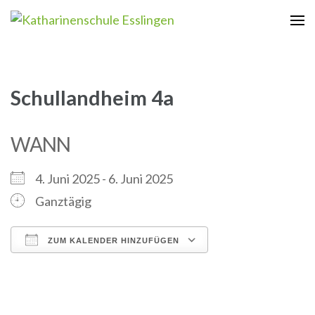
Zum
Inhalt
Katharinenschule Esslingen
springen
(Enter
drücken)
Schullandheim 4a
WANN
4. Juni 2025 - 6. Juni 2025
Ganztägig
ZUM KALENDER HINZUFÜGEN
ICS herunterladen
Google Kalender
iCalendar
Office 365
Outlook Live