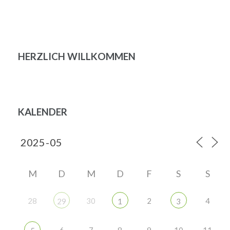
Beitragsnavigation
HERZLICH WILLKOMMEN
KALENDER
M
D
M
D
F
S
S
28
30
2
4
29
1
3