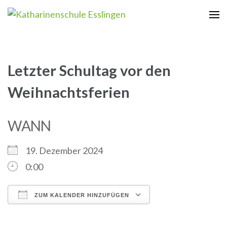
Zum
Inhalt
Katharinenschule Esslingen
springen
(Enter
drücken)
Letzter Schultag vor den
Weihnachtsferien
WANN
19. Dezember 2024
0:00
ZUM KALENDER HINZUFÜGEN
ICS herunterladen
Google Kalender
iCalendar
Office 365
Outlook Live