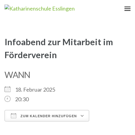
Zum
Inhalt
Katharinenschule Esslingen
springen
(Enter
drücken)
Infoabend zur Mitarbeit im
Förderverein
WANN
18. Februar 2025
20:30
ZUM KALENDER HINZUFÜGEN
ICS herunterladen
Google Kalender
iCalendar
Office 365
Outlook Live