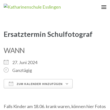
Zum
Inhalt
Katharinenschule Esslingen
springen
(Enter
drücken)
Ersatztermin Schulfotograf
WANN
27. Juni 2024
Ganztägig
ZUM KALENDER HINZUFÜGEN
ICS herunterladen
Google Kalender
iCalendar
Office 365
Outlook Live
Falls Kinder am 18.06. krank waren, können hier Fotos