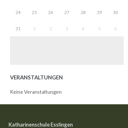
24
25
26
27
28
29
30
31
1
2
3
4
5
6
VERANSTALTUNGEN
Keine Veranstaltungen
Katharinenschule Esslingen