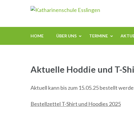
Zum
Kathari
Inhalt
springen
(Enter
drücken)
HOME
ÜBER UNS
TERMINE
AKTUE
Aktuelle Hoddie und T-Shi
Aktuell kann bis zum 15.05.25 bestellt werde
Bestellzettel T-Shirt und Hoodies 2025